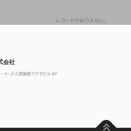
式会社
−４−２２肥後橋プラザビル８F