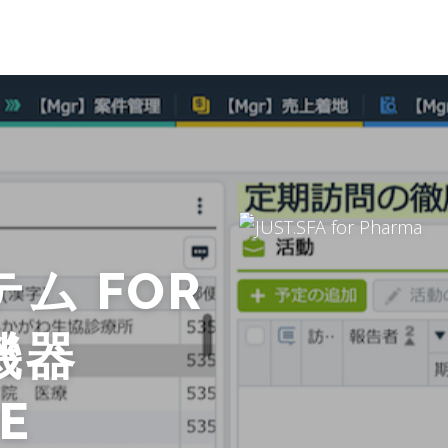
ム FOR
機器
TE