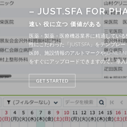
– JUST.SFA FOR PH
速い 役に立つ 価値がある
医薬・製薬・医療機器業界に精通している
性にこだわった「JUST.SFA」をテンプ
医師、施設情報のアルトマークやJD-NET,
をすぐにアップロードできますので、導入
GET STARTED