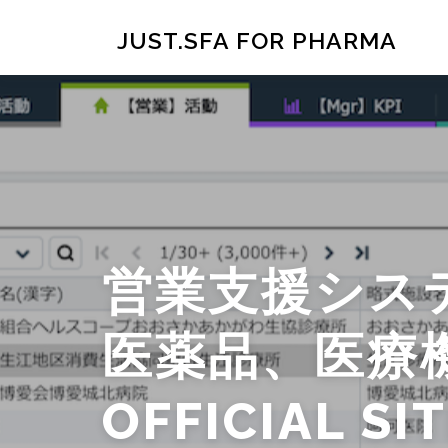
コ
ン
JUST.SFA FOR PHARMA
テ
ン
ツ
へ
ス
キ
ッ
プ
営業支援システ
医薬品、医療
OFFICIAL SI